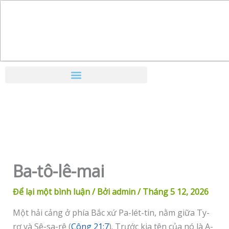
Nhảy
tới
nội
dung
Ba-tô-lê-mai
Để lại một bình luận
/ Bởi
admin
/
Tháng 5 12, 2026
Một hải cảng ở phía Bắc xứ Pa-lét-tin, nằm giữa Ty-
rơ và Sê-sa-rê (
Công 21:7
). Trước kia tên của nó là A-