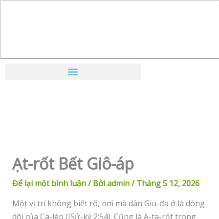
Nhảy
tới
nội
dung
Ạt-rốt Bết Giô-áp
Để lại một bình luận
/ Bởi
admin
/
Tháng 5 12, 2026
Một vị trí không biết rõ, nơi mà dân Giu-đa ở là dòng
dõi của Ca-lép (ISử-ký 2:54). Cũng là A-ta-rốt trong