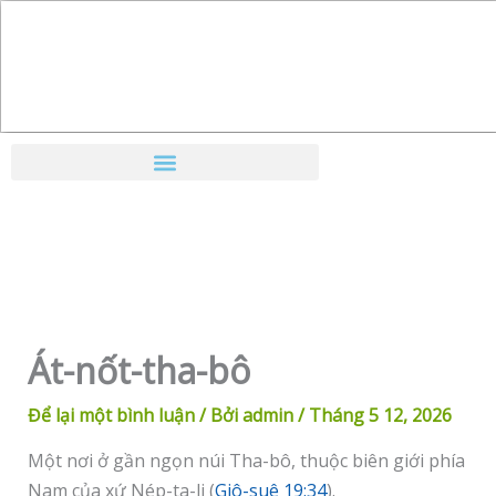
Nhảy
tới
nội
dung
Át-nốt-tha-bô
Để lại một bình luận
/ Bởi
admin
/
Tháng 5 12, 2026
Một nơi ở gần ngọn núi Tha-bô, thuộc biên giới phía
Nam của xứ Nép-ta-li (
Giô-suê 19:34
).