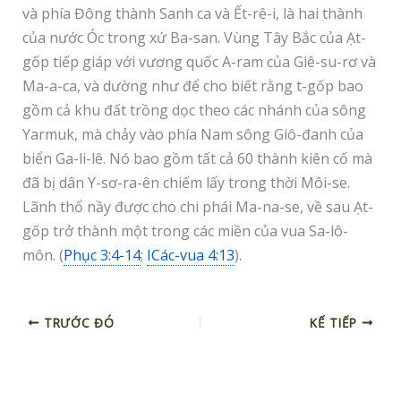
và phía Đông thành Sanh ca và Ết-rê-i, là hai thành
của nước Óc trong xứ Ba-san. Vùng Tây Bắc của Ạt-
gốp tiếp giáp với vương quốc A-ram của Giê-su-rơ và
Ma-a-ca, và dường như để cho biết rằng t-gốp bao
gồm cả khu đất trồng dọc theo các nhánh của sông
Yarmuk, mà chảy vào phía Nam sông Giô-đanh của
biển Ga-li-lê. Nó bao gồm tất cả 60 thành kiên cố mà
đã bị dân Y-sơ-ra-ên chiếm lấy trong thời Môi-se.
Lãnh thổ nầy được cho chi phái Ma-na-se, về sau Ạt-
gốp trở thành một trong các miền của vua Sa-lô-
môn. (
Phục 3:4-14
;
ICác-vua 4:13
).
TRƯỚC ĐÓ
KẾ TIẾP