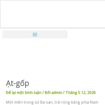
Nhảy
tới
nội
dung
Ạt-gốp
Để lại một bình luận
/ Bởi
admin
/
Tháng 5 12, 2026
Một miền trong xứ Ba-san, trải rộng bằng phía Nam