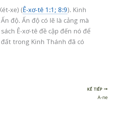
ét-xe) (
Ê-xơ-tê 1:1; 8:9
). Kinh
Ấn độ. Ấn độ có lẽ là cảng mà
g sách Ê-xơ-tê đề cập đến nó để
 đất trong Kinh Thánh đã có
KẾ TIẾP
A-ne