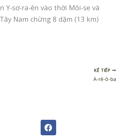
Y-sơ-ra-ên vào thời Môi-se và
phía Tây Nam chừng 8 dặm (13 km)
KẾ TIẾP
A-rê-ô-ba
F
a
c