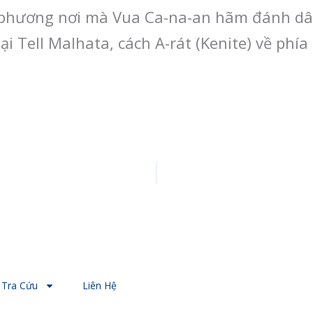
 phương nơi mà Vua Ca-na-an hãm đánh dân 
m tại Tell Malhata, cách A-rát (Kenite) về 
Tra Cứu
Liên Hệ