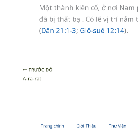
Một thành kiên cố, ở nơi Nam
đã bị thất bại. Có lẽ vị trí nằ
(
Dân 21:1-3
;
Giô-suê 12:14
).
TRƯỚC ĐÓ
A-ra-rát
Trang chính
Giới Thiệu
Thư Viện