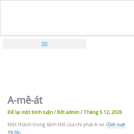
Nhảy
tới
nội
dung
A-mê-át
Để lại một bình luận
/ Bởi
admin
/
Tháng 5 12, 2026
Một thành trong lãnh thổ của chi phái A-se. (
Giô-suê
19:26
).