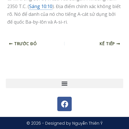
2350 T.C. (
Sáng 10:10
). Địa điểm chính xác không biết
rõ. Nó để danh của nó cho tiếng A-cát sử dụng bởi
đế quốc Ba-by-lôn và A-si-ri.
TRƯỚC ĐÓ
KẾ TIẾP
F
a
c
e
© 2026 - Designed by Nguyễn Thiên Ý
b