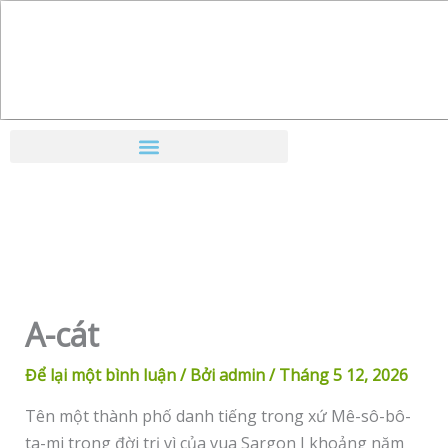
Nhảy
tới
nội
dung
A-cát
Để lại một bình luận
/ Bởi
admin
/
Tháng 5 12, 2026
Tên một thành phố danh tiếng trong xứ Mê-sô-bô-
ta-mi trong đời trị vì của vua Sargon I khoảng năm