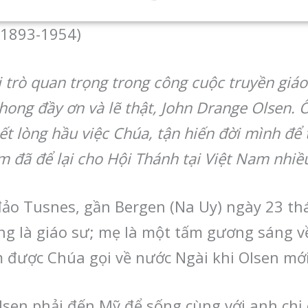
(1893-1954)
 trò quan trọng trong công cuộc truyền giá
phong đầy ơn và lẽ thật, John Drange Olsen. Ô
 lòng hầu việc Chúa, tận hiến đời mình để t
am đã để lại cho Hội Thánh tại Việt Nam nhiều
 đảo Tusnes, gần Bergen (Na Uy) ngày 23 t
ông là giáo sư; mẹ là một tấm gương sáng 
 được Chúa gọi về nước Ngài khi Olsen mới
lsen phải đến Mỹ để sống cùng với anh chị