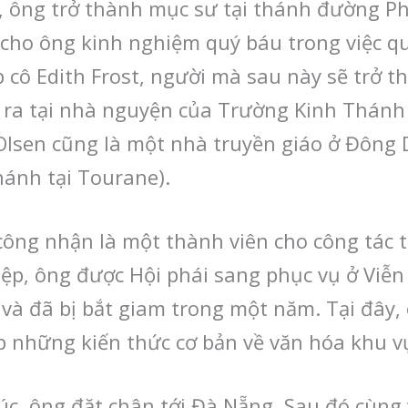
, ông trở thành mục sư tại thánh đường Ph
i cho ông kinh nghiệm quý báu trong việc 
 cô Edith Frost, người mà sau này sẽ trở t
ra tại nhà nguyện của Trường Kinh Thánh do
 Olsen cũng là một nhà truyền giáo ở Đông 
ánh tại Tourane).
ông nhận là một thành viên cho công tác t
iệp, ông được Hội phái sang phục vụ ở Vi
 và đã bị bắt giam trong một năm. Tại đây,
p những kiến thức cơ bản về văn hóa khu 
c, ông đặt chân tới Đà Nẵng. Sau đó cùng v