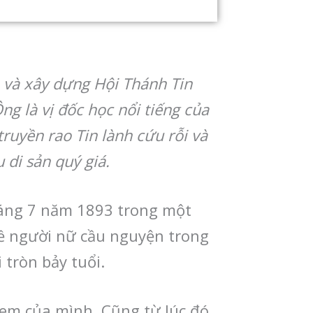
o và xây dựng Hội Thánh Tin
ng là vị đốc học nổi tiếng của
ruyền rao Tin lành cứu rỗi và
 di sản quý giá.
háng 7 năm 1893 trong một
về người nữ cầu nguyện trong
 tròn bảy tuổi.
 em của mình. Cũng từ lúc đó,