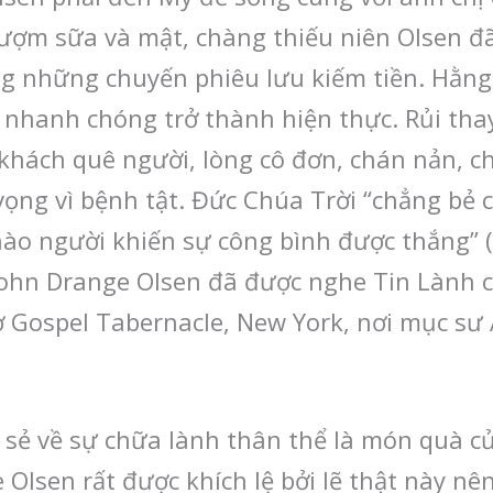
ượm sữa và mật, chàng thiếu niên Olsen đ
ng những chuyến phiêu lưu kiếm tiền. Hằ
 nhanh chóng trở thành hiện thực. Rủi th
t khách quê người, lòng cô đơn, chán nản, 
ọng vì bệnh tật. Đức Chúa Trời “chẳng bẻ c
ào người khiến sự công bình được thắng” (
ohn Drange Olsen đã được nghe Tin Lành c
ờ Gospel Tabernacle, New York, nơi mục sư
ia sẻ về sự chữa lành thân thể là món quà 
Olsen rất được khích lệ bởi lẽ thật này nê