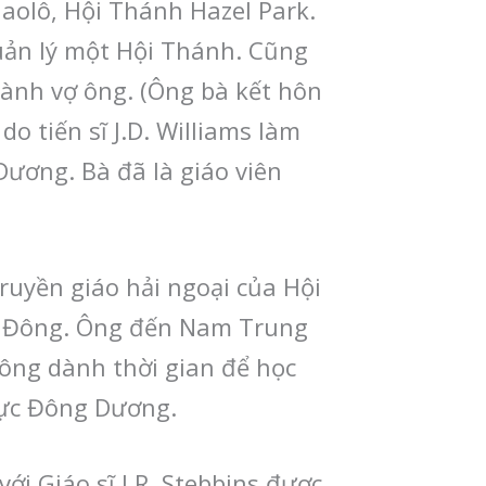
aolô, Hội Thánh Hazel Park.
quản lý một Hội Thánh. Cũng
hành vợ ông. (Ông bà kết hôn
 tiến sĩ J.D. Williams làm
Dương. Bà đã là giáo viên
ruyền giáo hải ngoại của Hội
ễn Đông. Ông đến Nam Trung
 ông dành thời gian để học
vực Đông Dương.
ới Giáo sĩ I.R. Stebbins được