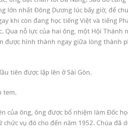
ng lớn nhất Đông Dương lúc bấy giờ, để ch
ay khi còn đang học tiếng Việt và tiếng Phá
c. Qua nỗ lực của hai ông, một Hội Thánh 
Gòn được hình thành ngay giữa lòng thành
u tiên được lập lên ở Sài Gòn.
p tem.
ên của ông, ông được bổ nhiệm làm Đốc học
ữ chức vụ đó cho đến năm 1952. Chúa đã dù