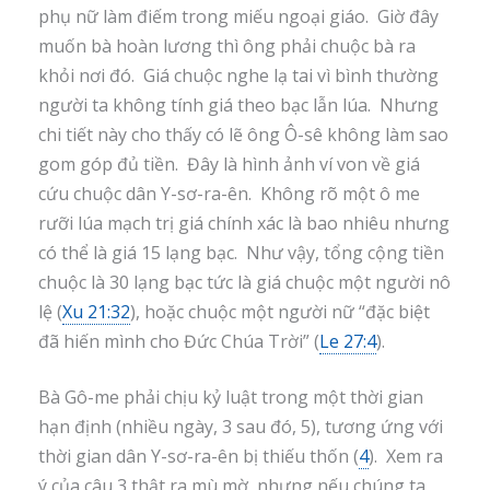
phụ nữ làm điếm trong miếu ngoại giáo. Giờ đây
muốn bà hoàn lương thì ông phải chuộc bà ra
khỏi nơi đó. Giá chuộc nghe lạ tai vì bình thường
người ta không tính giá theo bạc lẫn lúa. Nhưng
chi tiết này cho thấy có lẽ ông Ô-sê không làm sao
gom góp đủ tiền. Đây là hình ảnh ví von về giá
cứu chuộc dân Y-sơ-ra-ên. Không rõ một ô me
rưỡi lúa mạch trị giá chính xác là bao nhiêu nhưng
có thể là giá 15 lạng bạc. Như vậy, tổng cộng tiền
chuộc là 30 lạng bạc tức là giá chuộc một người nô
lệ (
Xu 21:32
), hoặc chuộc một người nữ “đặc biệt
đã hiến mình cho Đức Chúa Trời” (
Le 27:4
).
Bà Gô-me phải chịu kỷ luật trong một thời gian
hạn định (nhiều ngày, 3 sau đó, 5), tương ứng với
thời gian dân Y-sơ-ra-ên bị thiếu thốn (
4
). Xem ra
ý của câu 3 thật ra mù mờ, nhưng nếu chúng ta