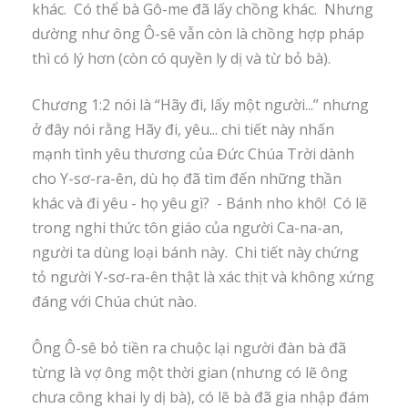
khác. Có thể bà Gô-me đã lấy chồng khác. Nhưng
dường như ông Ô-sê vẫn còn là chồng hợp pháp
thì có lý hơn (còn có quyền ly dị và từ bỏ bà).
Chương 1:2 nói là “Hãy đi, lấy một người...” nhưng
ở đây nói rằng Hãy đi, yêu... chi tiết này nhấn
mạnh tình yêu thương của Đức Chúa Trời dành
cho Y-sơ-ra-ên, dù họ đã tìm đến những thần
khác và đi yêu - họ yêu gì? - Bánh nho khô! Có lẽ
trong nghi thức tôn giáo của người Ca-na-an,
người ta dùng loại bánh này. Chi tiết này chứng
tỏ người Y-sơ-ra-ên thật là xác thịt và không xứng
đáng với Chúa chút nào.
Ông Ô-sê bỏ tiền ra chuộc lại người đàn bà đã
từng là vợ ông một thời gian (nhưng có lẽ ông
chưa công khai ly dị bà), có lẽ bà đã gia nhập đám