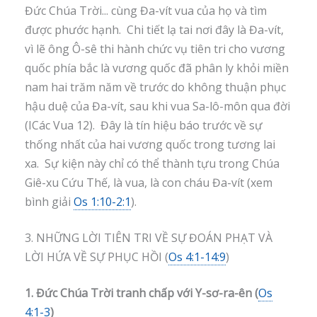
Đức Chúa Trời... cùng Đa-vít vua của họ và tìm
được phước hạnh. Chi tiết lạ tai nơi đây là Đa-vít,
vì lẽ ông Ô-sê thi hành chức vụ tiên tri cho vương
quốc phía bắc là vương quốc đã phân ly khỏi miền
nam hai trăm năm về trước do không thuận phục
hậu duệ của Đa-vít, sau khi vua Sa-lô-môn qua đời
(ICác Vua 12). Đây là tín hiệu báo trước về sự
thống nhất của hai vương quốc trong tương lai
xa. Sự kiện này chỉ có thể thành tựu trong Chúa
Giê-xu Cứu Thế, là vua, là con cháu Đa-vít (xem
bình giải
Os 1:10-2:1
).
3. NHỮNG LỜI TIÊN TRI VỀ SỰ ĐOÁN PHẠT VÀ
LỜI HỨA VỀ SỰ PHỤC HỒI (
Os 4:1-14:9
)
1. Đức Chúa Trời tranh chấp với Y-sơ-ra-ên (
Os
4:1-3
)