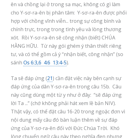
ên và chồng lại ở trong sa mạc, không có gì làm
cho Y-sơ-ra-ên bị phân tâm: Y-sơ-ra-ên được phối
hợp với chồng vĩnh viễn... trong sự công bình và
chính trực, trong trong tình yêu và lòng thương
xót. Rồi Y-sơ-ra-ên sẽ công nhận (biết) CHÚA
HẰNG HỮU. Từ này gói ghém ý thân thiết riêng
tư, và có thể gồm cả ý “nhận biết, công nhận” (so
sánh
Os 6:3,6 4:6 13:4-5
).
Ta sẽ đáp ứng (
21
) cần đặt việc này bên cạnh sự
đáp ứng của dân Y-sơ-ra-ên trong câu 15b. Câu
này cũng dùng một từ y như ở đây: “sẽ đáp ứng
lời Ta ...” (chớ không phải hát xem lề bản NIV).
Thật vậy, có thể đặt câu 16-20 trong ngoặc đơn vì
nội dung mấy câu đó bàn luận thêm về sự đáp
ứng của Y-sơ-ra-ên đối với Đức Chúa Trời. Khó
lòng chuyển ngữ câu này theo nghĩa đen nhưng