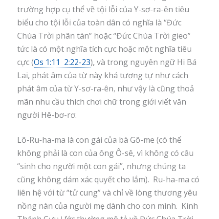
trường hợp cụ thể về tội lỗi của Y-sơ-ra-ên tiêu
biểu cho tội lỗi của toàn dân có nghĩa là “Đức
Chúa Trời phân tán” hoặc “Đức Chúa Trời gieo”
tức là có một nghĩa tích cực hoặc một nghĩa tiêu
cực (
Os 1:11 2:22-23
), và trong nguyên ngữ Hi Bá
Lai, phát âm của từ này khá tương tự như cách
phát âm của từ Y-sơ-ra-ên, như vậy là cũng thoả
mãn nhu cầu thích chơi chữ trong giới viết văn
người Hê-bơ-rơ.
Lô-Ru-ha-ma là con gái của bà Gô-me (có thể
không phải là con của ông Ô-sê, vì không có câu
“sinh cho người một con gái”, nhưng chúng ta
cũng không dám xác quyết cho lắm). Ru-ha-ma có
liên hệ với từ “tử cung” và chỉ về lòng thương yêu
nồng nàn của người mẹ dành cho con mình. Kinh
Thánh Cựu Ước thường mô tả về Đức Chúa Trời