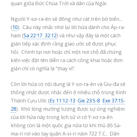
quan giữa Đức Chúa Trời và dân của Ngài.
Người Y-sơ-ra-ên sẽ đông như cát trên bờ biển...
(
10
). Câu này nhắc nhớ lại lời hứa dành cho Áp-ra-
ham (
Sa 22:17 32:12
) và như vậy đây là một cách
gián tiếp xác định rằng giao ước sẽ được phục
hồi. Chính tại nơi hoặc chỉ một nơi chỗ đã chứng
kiến việc đặt tên diễn ra cách công khai hoặc đơn
giản chỉ có nghĩa là “thay vì”.
Còn lời hứa có nội dung là Y-sơ-ra-ên và Giu-đa sẽ
thống nhất được nhắc đến ở nhiều chỗ trong Kinh
Thánh Cựu Ước (
Es 11:12-13
Gie 23:5-8
Exe 37:15-
28
). Khó lòng mường tượng được sự ứng nghiệm
của lời hứa này trong lịch sử vì cớ Y-sơ-ra-ên
không còn là một quốc gia nữa từ khi thủ đô Sa-
ma-ri rơi vào tay quân A-si-ri năm 722 T.C.. Dân