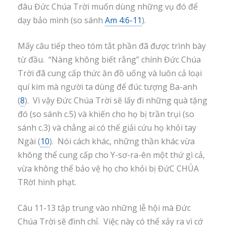
đâu Đức Chúa Trời muốn dùng những vụ đó để
dạy bảo mình (so sánh
Am 4:6-11
).
Mấy câu tiếp theo tóm tắt phần đã được trình bày
từ đầu. “Nàng không biết rằng” chính Đức Chúa
Trời đã cung cấp thức ăn đồ uống và luôn cả loại
quí kim mà người ta dùng để đúc tượng Ba-anh
(
8
). Vì vậy Đức Chúa Trời sẽ lấy đi những quà tặng
đó (so sánh c.5) và khiến cho họ bị trần trụi (so
sánh c.3) và chẳng ai có thể giải cứu họ khỏi tay
Ngài (
10
). Nói cách khác, những thần khác vừa
không thể cung cấp cho Y-sơ-ra-ên một thứ gì cả,
vừa không thể bảo vệ họ cho khỏi bị ĐứC CHÚA
TRờI hình phạt.
Câu 11-13 tập trung vào những lễ hội mà Đức
Chúa Trời sẽ đình chỉ. Việc này có thể xảy ra vì cớ