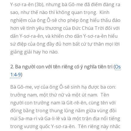
Y-sơ-ra-ên (3b), nhưng bà Gô-me đã điếm đàng ra
sao, như thế nào thì không quan trọng. Kinh
nghiệm của ông Ô-sê cho phép ông hiểu thấu đáo
hơn về tình yêu thương của Đức Chúa Trời đối với
dân Y-sơ-ra-ên, và khiến cho dân Y-sơ-ra-ên hiểu
sứ điệp của ông đầy đủ hơn bất cứ tự thân mọi lời
giảng giải hay ho nào.
2. Ba người con với tên riêng có ý nghĩa tiên tri (
Os
1:4-9
)
Bà Gô-me, vợ của ông Ô-sê sinh hạ được ba con:
trưởng nam, một thứ nữ và một út nam. Tên
người con trưởng nam là Gít-rê-ên, cùng tên với
đồng bằng trong thung lũng nằm giữa vùng đồi
núi Sa-ma-ri và Ga-li-lê và là một trận địa nổi tiếng
trong vương quốc Y-sơ-ra-ên. Tên riêng này nhắc