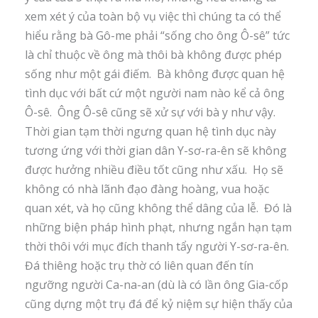
xem xét ý của toàn bộ vụ việc thì chúng ta có thể
hiểu rằng bà Gô-me phải “sống cho ông Ô-sê” tức
là chỉ thuộc về ông mà thôi bà không được phép
sống như một gái điếm. Bà không được quan hệ
tình dục với bất cứ một người nam nào kể cả ông
Ô-sê. Ông Ô-sê cũng sẽ xử sự với bà y như vậy.
Thời gian tạm thời ngưng quan hệ tình dục này
tương ứng với thời gian dân Y-sơ-ra-ên sẽ không
được hưởng nhiều điều tốt cũng như xấu. Họ sẽ
không có nhà lãnh đạo đàng hoàng, vua hoặc
quan xét, và họ cũng không thể dâng của lễ. Đó là
những biện pháp hình phạt, nhưng ngắn hạn tạm
thời thôi với mục đích thanh tẩy người Y-sơ-ra-ên.
Đá thiêng hoặc trụ thờ có liên quan đến tín
ngưỡng người Ca-na-an (dù là có lần ông Gia-cốp
cũng dựng một trụ đá để kỷ niệm sự hiện thấy của