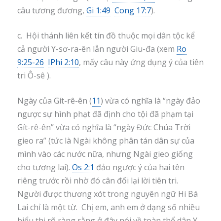
câu tương đương,
Gi 1:49
Cong 17:7
).
c. Hội thánh liên kết tín đồ thuộc mọi dân tộc kể
cả người Y-sơ-ra-ên lẫn người Giu-đa (xem
Ro
9:25-26
IPhi 2:10
, mấy câu này ứng dụng ý của tiên
tri Ô-sê ).
Ngày của Gít-rê-ên (
11
) vừa có nghĩa là “ngày đảo
ngược sự hình phạt đã định cho tội đã phạm tại
Gít-rê-ên” vừa có nghĩa là “ngày Đức Chúa Trời
gieo ra” (tức là Ngài không phân tán dân sự của
mình vào các nước nữa, nhưng Ngài gieo giống
cho tương lai).
Os 2:1
đảo ngược ý của hai tên
riêng trước rồi nhờ đó cân đối lại lời tiên tri.
Người được thương xót trong nguyên ngữ Hi Bá
Lai chỉ là một từ. Chị em, anh em ở dạng số nhiều
biểu thị rõ ràng rằng ở đây nói về toàn thể dân Y-