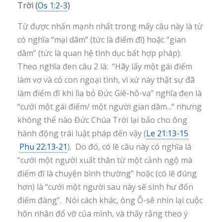
Trời (
Os 1:2-3
)
Từ được nhấn mạnh nhất trong mấy câu này là từ
có nghĩa “mại dâm” (tức là điếm đĩ) hoặc “gian
dâm” (tức là quan hệ tình dục bất hợp pháp).
Theo nghĩa đen câu 2 là: “Hãy lấy một gái điếm
làm vợ và có con ngoại tình, vì xứ này thật sự đã
làm điếm đĩ khi lìa bỏ Đức Giê-hô-va” nghĩa đen là
“cưới một gái điếm/ một người gian dâm...” nhưng
không thể nào Đức Chúa Trời lại bảo cho ông
hành động trái luật pháp đến vậy (
Le 21:13-15
Phu 22:13-21
). Do đó, có lẽ câu này có nghĩa là
“cưới một người xuất thân từ một cảnh ngộ mà
điếm đĩ là chuyện bình thường” hoặc (có lẽ đúng
hơn) là “cưới một người sau này sẽ sinh hư đốn
điếm đàng”. Nói cách khác, ông Ô-sê nhìn lại cuộc
hôn nhân đổ vỡ của mình, và thấy rằng theo ý