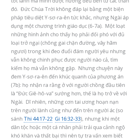
tốt lành mà mình được hưởng đều đến từ các thần
đó. Đức Chúa Trời không đáp lại bằng một biện
pháp tiêu diệt Y-sơ-ra-ên tức khắc, nhưng Ngài áp
dụng một chương trình giáo dục (6-7a). Một loạt
những hình ảnh cho thấy họ phải đối phó với đủ
loại trở ngại (chông gai chặn đường, vây hãm
ngươi) trong khi đeo đuổi đám người yêu nhưng
vẫn không chinh phục được người nào cả, tìm
kiếm họ mà vẫn không gặp. Nhưng chuyện này
đem Y-sơ-ra-ên đến khúc quanh của phương án
(7b): họ nhận ra rằng ở với người chồng đầu tiên
là “Đức Giê-hô-va” sướng hơn, thế là họ trở về với
Ngài. Dĩ nhiên, những cơn tai ương hoạn nạn
trên người lành cũng như đến trên người ác (so
sánh
Thi 44:17-22
Gi 16:32-33
), nhưng khi một
dân tộc hoặc một cá nhân phải trải qua cảnh ngộ
khó khăn và thất bại thì nên tự tra vấn xem biết