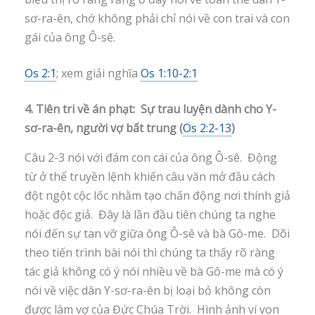
sơ-ra-ên, chớ không phải chỉ nói về con trai và con
gái của ông Ô-sê.
Os 2:1
; xem giải nghĩa
Os 1:10-2:1
4. Tiên tri về án phạt: Sự trau luyện dành cho Y-
sơ-ra-ên, người vợ bất trung (
Os 2:2-13
)
Câu 2-3 nói với đám con cái của ông Ô-sê. Động
từ ở thể truyền lệnh khiến câu văn mở đầu cách
đột ngột cộc lốc nhằm tạo chấn động nơi thính giả
hoặc độc giả. Đây là lần đầu tiên chúng ta nghe
nói đến sự tan vỡ giữa ông Ô-sê và bà Gô-me. Dõi
theo tiến trình bài nói thì chúng ta thấy rõ ràng
tác giả không có ý nói nhiều về bà Gô-me mà có ý
nói về việc dân Y-sơ-ra-ên bị loại bỏ không còn
được làm vợ của Đức Chúa Trời. Hình ảnh ví von