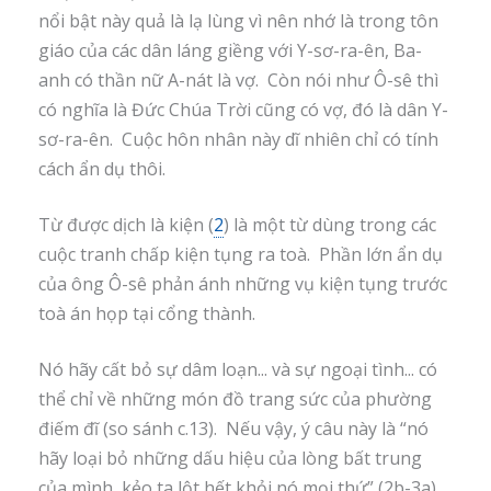
nổi bật này quả là lạ lùng vì nên nhớ là trong tôn
giáo của các dân láng giềng với Y-sơ-ra-ên, Ba-
anh có thần nữ A-nát là vợ. Còn nói như Ô-sê thì
có nghĩa là Đức Chúa Trời cũng có vợ, đó là dân Y-
sơ-ra-ên. Cuộc hôn nhân này dĩ nhiên chỉ có tính
cách ẩn dụ thôi.
Từ được dịch là kiện (
2
) là một từ dùng trong các
cuộc tranh chấp kiện tụng ra toà. Phần lớn ẩn dụ
của ông Ô-sê phản ánh những vụ kiện tụng trước
toà án họp tại cổng thành.
Nó hãy cất bỏ sự dâm loạn... và sự ngoại tình... có
thể chỉ về những món đồ trang sức của phường
điếm đĩ (so sánh c.13). Nếu vậy, ý câu này là “nó
hãy loại bỏ những dấu hiệu của lòng bất trung
của mình, kẻo ta lột hết khỏi nó mọi thứ” (2b-3a).