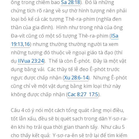
ông trong chiêm bao
Sa 28:18
). Đó là những
chứng tích rõ ràng về sự thờ hình tượng nên phải
loại bỏ kể cả các tượng Thê-ra-phim (nghĩa đen
thần của gia đình). Hình như trong nhà của ông
Đa-vít cũng có một số tượng Thê-ra-phim (
ISa
19:13,16
) nhưng thường thường người ta xem
những tượng đó thuộc về ngoại giáo tà đạo (thí
dụ
IIVua 23:24
). Thế là còn Ê-phót. Đây là một vật
dụng bằng vải. Các thầy tế lễ đeo Ê-phót trước
ngực được chấp nhận (
Xu 28:6-14
). Nhưng Ê-phót
cũng chỉ về một vật dụng bằng kim loại thứ này
không được chấp nhận (
Cac 8:27 17:5
).
Câu 4 có ý nói một cách tổng quát rằng mọi điều,
tốt lẫn xấu, đều sẽ bị quét sạch trong dân Y-sơ-ra-
ên khi họ trải qua thời gian thanh tẩy. Như câu 5
cho thấy kết quả: Y-sơ-ra-ên sẽ trở lại để tìm kiếm