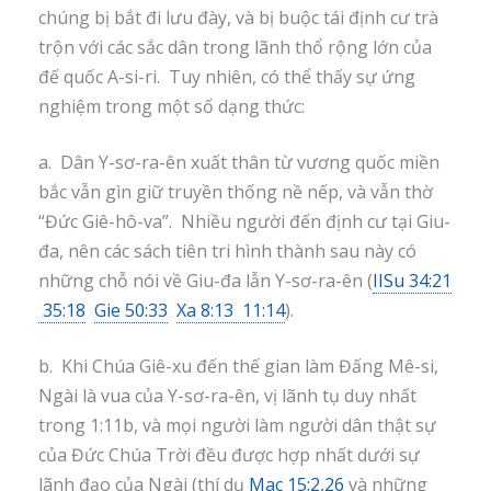
chúng bị bắt đi lưu đày, và bị buộc tái định cư trà
trộn với các sắc dân trong lãnh thổ rộng lớn của
đế quốc A-si-ri. Tuy nhiên, có thể thấy sự ứng
nghiệm trong một số dạng thức:
a. Dân Y-sơ-ra-ên xuất thân từ vương quốc miền
bắc vẫn gìn giữ truyền thống nề nếp, và vẫn thờ
“Đức Giê-hô-va”. Nhiều người đến định cư tại Giu-
đa, nên các sách tiên tri hình thành sau này có
những chỗ nói về Giu-đa lẫn Y-sơ-ra-ên (
IISu 34:21
35:18
Gie 50:33
Xa 8:13 11:14
).
b. Khi Chúa Giê-xu đến thế gian làm Đấng Mê-si,
Ngài là vua của Y-sơ-ra-ên, vị lãnh tụ duy nhất
trong 1:11b, và mọi người làm người dân thật sự
của Đức Chúa Trời đều được hợp nhất dưới sự
lãnh đạo của Ngài (thí dụ
Mac 15:2,26
và những