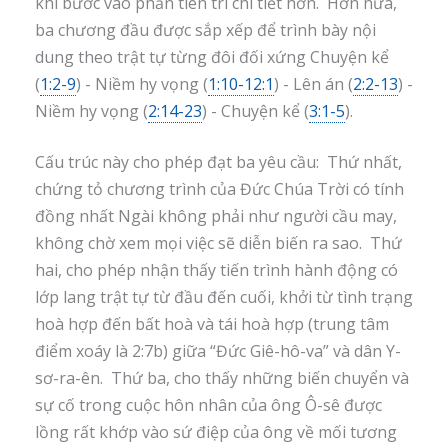
khi bước vào phần tiên tri chi tiết hơn. Hơn nữa,
ba chương đầu được sắp xếp để trình bày nội
dung theo trật tự từng đôi đối xứng Chuyện kể
(
1:2-9
) - Niềm hy vọng (
1:10-12:1
) - Lên án (
2:2-13
) -
Niềm hy vọng (
2:14-23
) - Chuyện kể (
3:1-5
).
Cấu trúc này cho phép đạt ba yêu cầu: Thứ nhất,
chứng tỏ chương trình của Đức Chúa Trời có tính
đồng nhất Ngài không phải như người cầu may,
không chờ xem mọi việc sẽ diễn biến ra sao. Thứ
hai, cho phép nhận thấy tiến trình hành động có
lớp lang trật tự từ đầu đến cuối, khởi từ tình trạng
hoà hợp đến bất hoà và tái hoà hợp (trung tâm
điểm xoáy là 2:7b) giữa “Đức Giê-hô-va” và dân Y-
sơ-ra-ên. Thứ ba, cho thấy những biến chuyển và
sự cố trong cuộc hôn nhân của ông Ô-sê được
lồng rất khớp vào sứ điệp của ông về mối tương