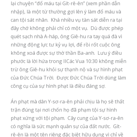
lại chuyện “đổ máu tại Gít-rê-ên” (xem phần dẫn
nhập), là một từ thường gợi lên ý làm đổ máu và
can tội sát nhân. Khá nhiều vụ tàn sát diễn ra tại
đây chớ không phải chỉ có một vụ. Dù được phép
quét sạch nhà A-háp, ông Giê-hu ra tay quá đà vì
những động lực tư kỷ vụ lợi, để rồi rốt cuộc ông
không xoá được sự thờ thần Ba-anh. Lưu ý điều
phước là lời hứa trong IICác Vua 10:30 không miễn
trừ ông Giê-hu khỏi sự thạnh nộ và sự hình phạt
của Đức Chúa Trời. Được Đức Chúa Trời dùng làm
công cụ của sự hình phạt là điều đáng sợ.
Án phạt mà dân Y-sơ-ra-ên phải chịu là họ sẽ thất
trận đúng tại nơi chốn họ đã phạm tội sự hình
phạt xứng với tội phạm. Cây cung của Y-sơ-ra-ên
có nghĩa là sức mạnh quân sự của đất nước. Gít-
rê-ên là một tên riêng đặc biệt hữu dụng vì chỉ về