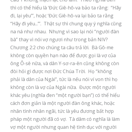
thì có thể hiểu là ‘Đức Giê-hô-va bảo ta rằng: “Hãy
đi, lại yêu”’, hoặc ‘Đức Giê-hô-va lại bảo ta rằng
“Hãy đi yêu...”’. Thật sự thì chung quy ý nghĩa cũng
na ná như nhau. Nhưng vì sao lại nói “người đàn
bà” thay vì nói vợ ngươi như trong bản NIV?
Chương 2:2 cho chúng ta câu trả lời. Bà Gô-me
không còn quyền hạn nào để được gọi là vợ của
ông Ô-sê nữa, và dân Y-sơ-ra-ên cũng không còn
đòi hỏi gì được nơi Đức Chúa Trời. Họ “không
phải là dân của Ngài”, tức là nếu nói ví von thì họ
không còn là vợ của Ngài nữa. Được một người
khác yêu (nghĩa đen “một người bạn”) có thể hiểu
cách đơn giản là một người đàn ông khác, hoặc
nhân tình nhân ngãi, tức là yêu đương bất hợp
pháp một người đã có vợ. Tà dâm có nghĩa là làm
vợ một người nhưng quan hệ tình dục với người