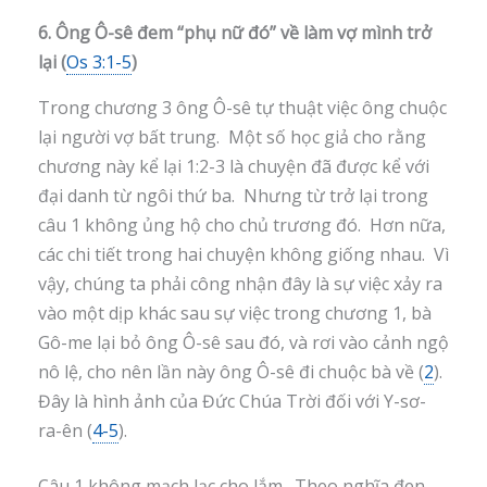
6. Ông Ô-sê đem “phụ nữ đó” về làm vợ mình trở
lại (
Os 3:1-5
)
Trong chương 3 ông Ô-sê tự thuật việc ông chuộc
lại người vợ bất trung. Một số học giả cho rằng
chương này kể lại 1:2-3 là chuyện đã được kể với
đại danh từ ngôi thứ ba. Nhưng từ trở lại trong
câu 1 không ủng hộ cho chủ trương đó. Hơn nữa,
các chi tiết trong hai chuyện không giống nhau. Vì
vậy, chúng ta phải công nhận đây là sự việc xảy ra
vào một dịp khác sau sự việc trong chương 1, bà
Gô-me lại bỏ ông Ô-sê sau đó, và rơi vào cảnh ngộ
nô lệ, cho nên lần này ông Ô-sê đi chuộc bà về (
2
).
Đây là hình ảnh của Đức Chúa Trời đối với Y-sơ-
ra-ên (
4-5
).
Câu 1 không mạch lạc cho lắm. Theo nghĩa đen