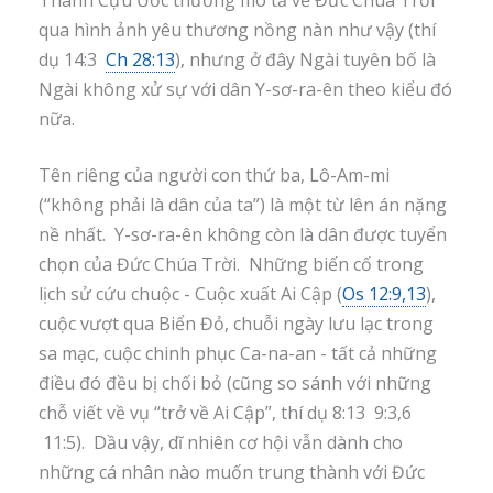
qua hình ảnh yêu thương nồng nàn như vậy (thí
dụ 14:3
Ch 28:13
), nhưng ở đây Ngài tuyên bố là
Ngài không xử sự với dân Y-sơ-ra-ên theo kiểu đó
nữa.
Tên riêng của người con thứ ba, Lô-Am-mi
(“không phải là dân của ta”) là một từ lên án nặng
nề nhất. Y-sơ-ra-ên không còn là dân được tuyển
chọn của Đức Chúa Trời. Những biến cố trong
lịch sử cứu chuộc - Cuộc xuất Ai Cập (
Os 12:9,13
),
cuộc vượt qua Biển Đỏ, chuỗi ngày lưu lạc trong
sa mạc, cuộc chinh phục Ca-na-an - tất cả những
điều đó đều bị chối bỏ (cũng so sánh với những
chỗ viết về vụ “trở về Ai Cập”, thí dụ 8:13 9:3,6
11:5). Dầu vậy, dĩ nhiên cơ hội vẫn dành cho
những cá nhân nào muốn trung thành với Đức