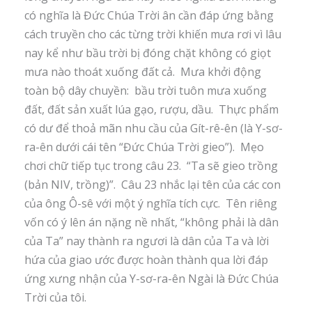
có nghĩa là Đức Chúa Trời ân cần đáp ứng bằng
cách truyền cho các từng trời khiến mưa rơi vì lâu
nay kể như bầu trời bị đóng chặt không có giọt
mưa nào thoát xuống đất cả. Mưa khởi động
toàn bộ dây chuyền: bầu trời tuôn mưa xuống
đất, đất sản xuất lúa gạo, rượu, dầu. Thực phẩm
có dư để thoả mãn nhu cầu của Gít-rê-ên (là Y-sơ-
ra-ên dưới cái tên “Đức Chúa Trời gieo”). Mẹo
chơi chữ tiếp tục trong câu 23. “Ta sẽ gieo trồng
(bản NIV, trồng)”. Câu 23 nhắc lại tên của các con
của ông Ô-sê với một ý nghĩa tích cực. Tên riêng
vốn có ý lên án nặng nề nhất, “không phải là dân
của Ta” nay thành ra ngươi là dân của Ta và lời
hứa của giao ước được hoàn thành qua lời đáp
ứng xưng nhận của Y-sơ-ra-ên Ngài là Đức Chúa
Trời của tôi.