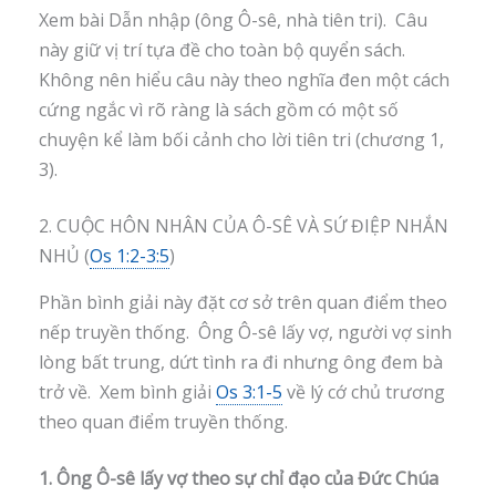
Xem bài Dẫn nhập (ông Ô-sê, nhà tiên tri). Câu
này giữ vị trí tựa đề cho toàn bộ quyển sách.
Không nên hiểu câu này theo nghĩa đen một cách
cứng ngắc vì rõ ràng là sách gồm có một số
chuyện kể làm bối cảnh cho lời tiên tri (chương 1,
3).
2. CUỘC HÔN NHÂN CỦA Ô-SÊ VÀ SỨ ĐIỆP NHẮN
NHỦ (
Os 1:2-3:5
)
Phần bình giải này đặt cơ sở trên quan điểm theo
nếp truyền thống. Ông Ô-sê lấy vợ, người vợ sinh
lòng bất trung, dứt tình ra đi nhưng ông đem bà
trở về. Xem bình giải
Os 3:1-5
về lý cớ chủ trương
theo quan điểm truyền thống.
1. Ông Ô-sê lấy vợ theo sự chỉ đạo của Đức Chúa