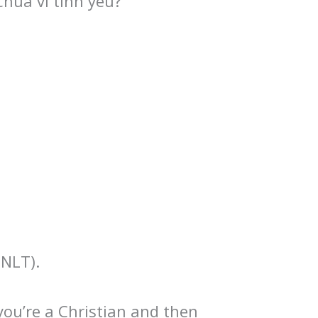
húa vì tình yêu?
(NLT).
 you’re a Christian and then