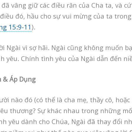
đã vâng giữ các điều răn của Cha ta, và c
điều đó, hầu cho sự vui mừng của ta trong
ng 15:9-11
).
 Ngài vì sợ hãi. Ngài cũng không muốn bạn 
h yêu. Chính tình yêu của Ngài dẫn đến niề
m & Áp Dụng
ời nào đó (có thể là cha mẹ, thầy cô, hoặc s
 yêu thương? Sự khác nhau trong những mối
tình yêu dành cho Chúa, Ngài đã thay đổi n