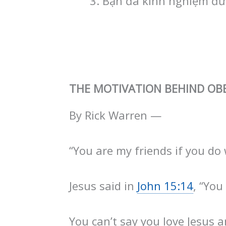
Bạn đã kinh nghiệm đượ
THE MOTIVATION BEHIND OB
By Rick Warren —
“You are my friends if you d
Jesus said in
John 15:14
, “You
You can’t say you love Jesus a