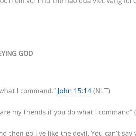
c niềm vui như thế nào qua việc vâng lời C
EYING GOD
o what I command.”
John 15:14
(NLT)
 are my friends if you do what I command” 
nd then go live like the devil. You can’t say