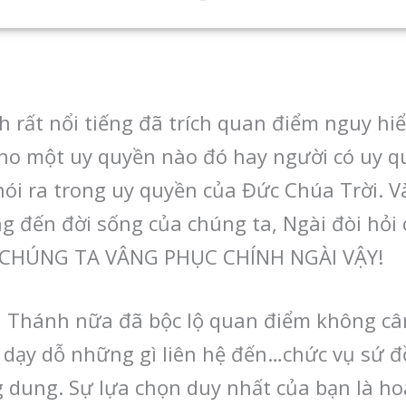
 rất nổi tiếng đã trích quan điểm nguy hi
ho một uy quyền nào đó hay người có uy qu
nói ra trong uy quyền của Đức Chúa Trời. V
g đến đời sống của chúng ta, Ngài đòi hỏi
Ư CHÚNG TA VÂNG PHỤC CHÍNH NGÀI VẬY!
i Thánh nữa đã bộc lộ quan điểm không cân
ạy dỗ những gì liên hệ đến…chức vụ sứ đồ, 
 dung. Sự lựa chọn duy nhất của bạn là ho