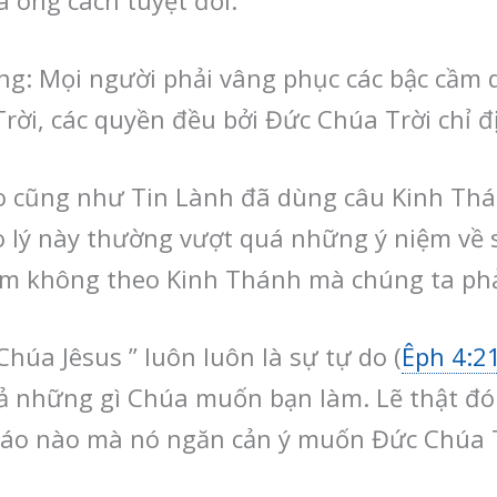
 ông cách tuyệt đối.
ng: Mọi người phải vâng phục các bậc cầm 
ời, các quyền đều bởi Đức Chúa Trời chỉ đ
 cũng như Tin Lành đã dùng câu Kinh Thá
o lý này thường vượt quá những ý niệm về 
ểm không theo Kinh Thánh mà chúng ta ph
Chúa Jêsus ” luôn luôn là sự tự do (
Êph 4:2
 cả những gì Chúa muốn bạn làm. Lẽ thật 
giáo nào mà nó ngăn cản ý muốn Đức Chúa T