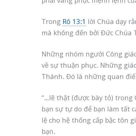
phải vâng phục mệnh lệnh của
Trong
Rô 13:1
lời Chúa dạy rằ
mà không đến bởi Đức Chúa Tr
Những nhóm người Công giáo
về sự thuận phục. Những giá
Thánh. Đó là những quan đi
“…lẽ thật (được bày tỏ) trong 
bạn sự tự do để bạn làm tất
lệ cho hệ thống cấp bậc tôn 
bạn.