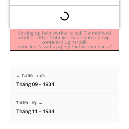
Setting up fake worker failed: "Cannot load
script at: https://nhulieuthanhkinh.com/wp-
content/plugins/pdf-
embedder/assets/js/pdfjs/pdf.worker.min.js".
← Tài liệu trước
Tháng 09 – 1934
Tài liệu tiếp →
Tháng 11 – 1934