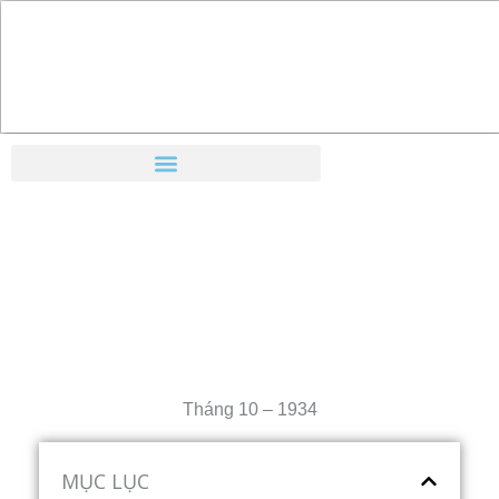
Nhảy
tới
nội
dung
Tháng 10 – 1934
MỤC LỤC