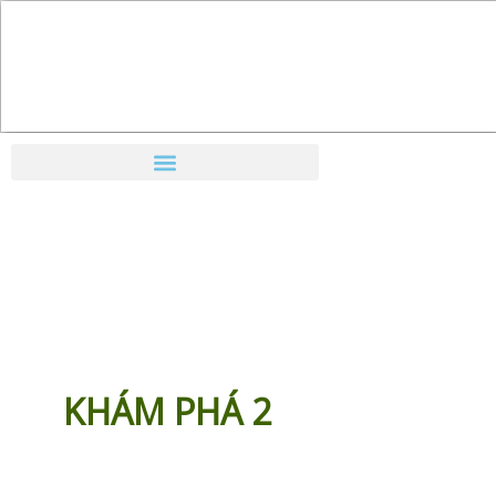
Nhảy
tới
nội
dung
KHÁM PHÁ 2