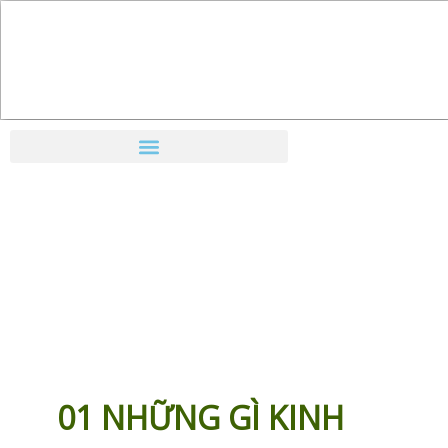
Nhảy
tới
nội
dung
01 NHỮNG GÌ KINH